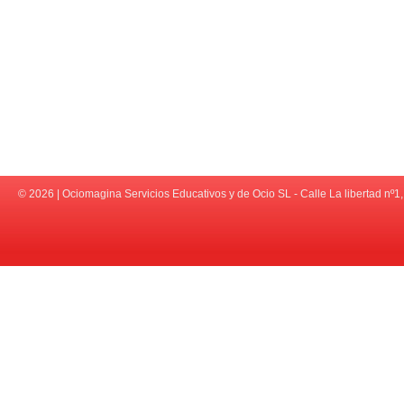
© 2026 | Ociomagina Servicios Educativos y de Ocio SL - Calle La libert