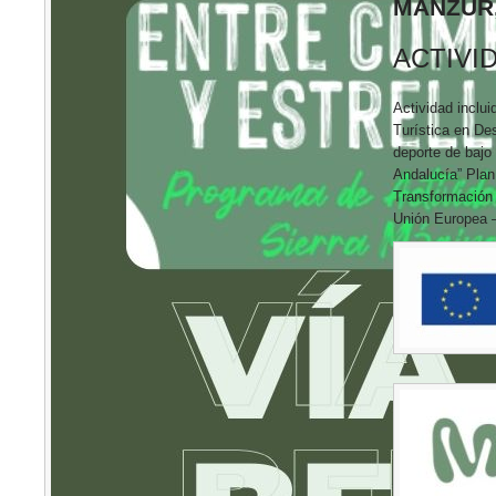
MANZUR,
ACTIVI
Actividad inclui
Turística en De
deporte de bajo
Andalucía” Plan
Transformación y
Unión Europea 