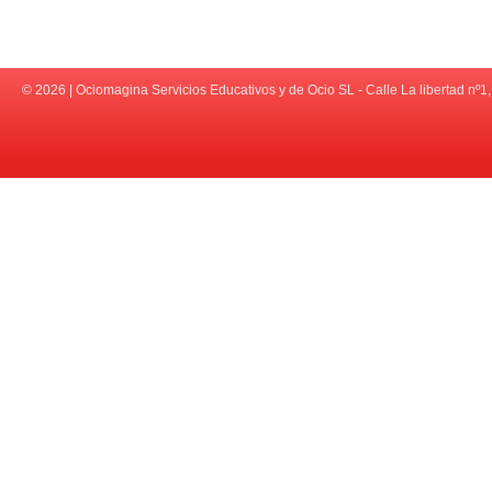
© 2026 | Ociomagina Servicios Educativos y de Ocio SL - Calle La libert